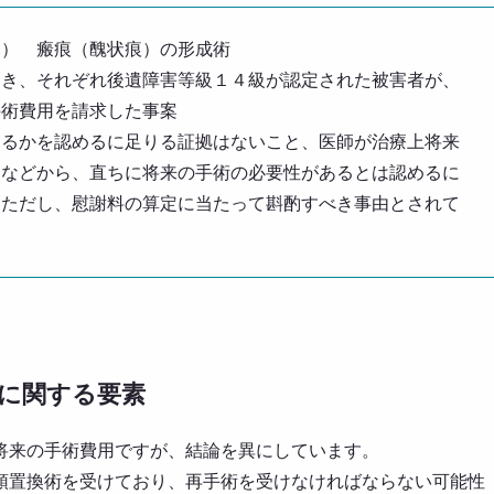
定） 瘢痕（醜状痕）の形成術
つき、それぞれ後遺障害等級１４級が認定された被害者が、
手術費用を請求した事案
するかを認めるに足りる証拠はないこと、医師が治療上将来
となどから、直ちに将来の手術の必要性があるとは認めるに
。ただし、慰謝料の算定に当たって斟酌すべき事由とされて
に関する要素
将来の手術費用ですが、結論を異にしています。
頭置換術を受けており、再手術を受けなければならない可能性