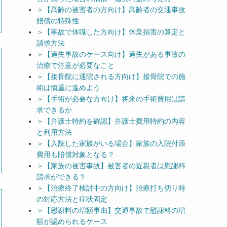
＞【高齢の被害者の方向け】高齢者の交通事故
賠償の特殊性
＞【事故で休職した方向け】休業損害の算定と
請求方法
＞【過失事故のケース向け】過失がある事故の
治療で注意が必要なこと
＞【接骨院に通院される方向け】接骨院での施
術は慎重に進めよう
＞【手術が必要な方向け】将来の手術費用は請
求できるか
＞【弁護士特約を確認】弁護士費用特約の内容
と利用方法
＞【入院した家族がいる場合】家族の入院付添
費用も賠償対象となる？
＞【家族の被害事故】被害者の近親者は慰謝料
請求ができる？
＞【治療終了検討中の方向け】治療打ち切り時
の対応方法と症状固定
＞【慰謝料の増額事由】交通事故で慰謝料の増
額が認められるケース