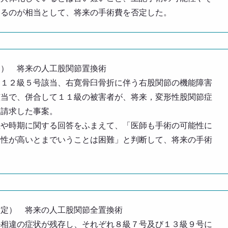
するのが相当として、将来の手術費を否定した。
定） 将来の人工股関節置換術
き１２級５号該当、右寛骨臼骨折に伴う右股関節の機能障害
該当で、併合して１１級の被害者が、将来，変形性股関節症
を請求した事案。
性や時期に関する回答をふまえて、「医師も手術の可能性に
当性が高いとまでいうことは困難」と判断して、将来の手術
肯定） 将来の人工股関節全置換術
ル相違の症状が残存し、それぞれ８級７号及び１３級９号に