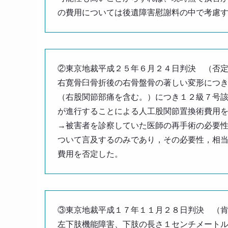
の費用については後遺障害慰謝料の中で考慮
②東京地裁平成２５年６月２４日判決 （否
右寛骨臼骨折後の右骨盤骨の著しい変形につ
（右股関節部痛を含む。）につき１２級７号
が進行することによる人工股関節置換術費用
→被害者を診察していた医師の再手術の必要
ついて言及するのみであり，その必要性，相
費用を否定した。
③東京地裁平成１７年１１月２８日判決 （
左下肢機能障害、下肢の長さ１センチメート