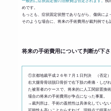
一般的に症状固定後の治療費は否定されます。
残
めです。
もっとも、症状固定状態でありながら、傷病によ
そのような場合に、将来の手術費用が裁判例でも
将来の手術費用について判断が下さ
①京都地裁平成２６年７月１日判決 （否定
右大腿骨骨頭脱臼骨折で右下肢の疼痛・しび
た被害者のケースで、将来的に人工関節置換
場合の将来の手術費用が争点になった事案。
→裁判所は、手術の蓋然性は具体化していな
可能性も高いことからすれば、現時点で損害