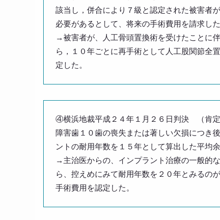
該当し，併合により７級と認定された被害者
必要があるとして、将来の手術費用を請求し
→被害者が、人工骨頭置換術を受けたことに
ら，１０年ごとに再手術として人工股関節全
定した。
④横浜地裁平成２４年１月２６日判決 （肯
障害歯１０歯の喪失または著しい欠損につき
ントの耐用年数を１５年として算出した平均
→主治医からの、インプラント治療の一般的
ら、控えめにみて耐用年数を２０年とみるの
手術費用を認定した。