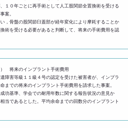
が、１０年ごとに再手術として人工股関節全置換術を受ける
た事案。
伴い，骨盤の股関節臼蓋部が経年変化により摩耗することか
置換術を受ける必要があると判断して、将来の手術費用を認
定） 将来のインプラント手術費用
後遺障害等級１１級４号の認定を受けた被害者が、インプラ
余命までの将来のインプラント手術費用を請求した事案。
な成功基準、学会での耐用年数に関する報告状況の意見か
が相当であるとした。平均余命までの回数分のインプラント