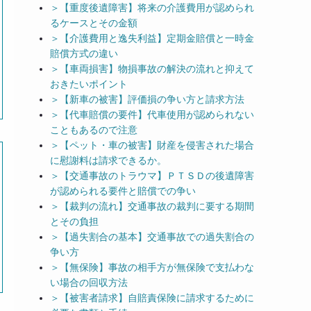
＞【重度後遺障害】将来の介護費用が認められ
るケースとその金額
＞【介護費用と逸失利益】定期金賠償と一時金
賠償方式の違い
＞【車両損害】物損事故の解決の流れと抑えて
おきたいポイント
＞【新車の被害】評価損の争い方と請求方法
＞【代車賠償の要件】代車使用が認められない
こともあるので注意
＞【ペット・車の被害】財産を侵害された場合
に慰謝料は請求できるか。
＞【交通事故のトラウマ】ＰＴＳＤの後遺障害
が認められる要件と賠償での争い
＞【裁判の流れ】交通事故の裁判に要する期間
とその負担
＞【過失割合の基本】交通事故での過失割合の
争い方
＞【無保険】事故の相手方が無保険で支払わな
い場合の回収方法
＞【被害者請求】自賠責保険に請求するために