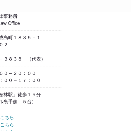
律事務所
 Office
成島町１８３５－１
２
－３８３８ （代表）
００～２０：００
：００～１７：００
館林駅」徒歩１５分
ル裏手側 ５台）
こちら
こちら